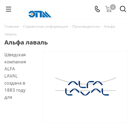
0
Главная
-
Справочная информация
-
Производители
-
Альфа
лаваль
Альфа лаваль
Шведская
компания
ALFA
LAVAL
создана в
1883 году
для